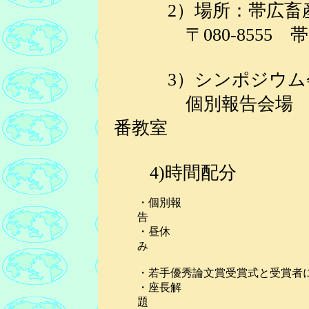
2）場所：帯広畜
〒080-8555 
3）シンポジウム会
個別報告会場 講義棟
番教室
4)時間配分
・個別報
・昼休
・若手優秀論文賞受賞式と受賞
・座長解