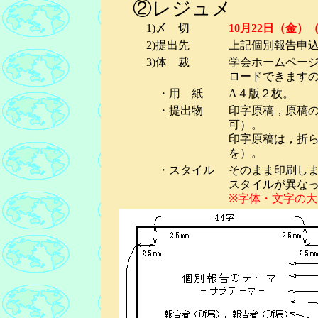
②
レジュメ
1)〆 切
10
月
22
日（
金
）
2)提出先
上記個別報告申
3)体 裁
学会ホームページ
ロードできます
・用 紙
A４版２枚。
・提出物
印字原稿，原稿の
可）。
印字原稿は，折
を）。
・スタイル
そのまま印刷し
スタイルが異な
※字体・文字の大