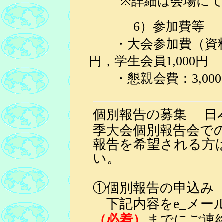
※詳細は会場にて
6）参加費等
・大会参加費
（資
円，学生会員
1,000
円
・懇親会費：
3,000
個別報告の募集 日本
季大会個別報告会で
報告を希望される方
い。
①個別報告の申込み
下記内容をe_メー
（必着）
までにご連