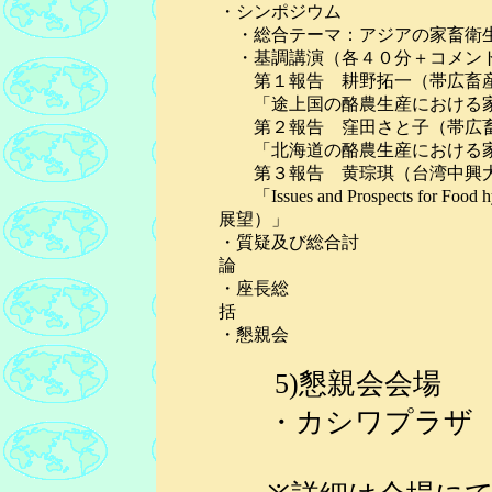
・シンポジウム
・総合テーマ：アジアの家畜衛
・基調講演（各４０分＋コメン
第１報告 耕野拓一（帯広畜
「途上国の酪農生産における家
第２報告 窪田さと子（帯広畜
「北海道の酪農生産における家
第３報告 黄琮琪（台湾中興
「Issues and Prospects for 
展望）」
・質疑及び総合討
・座長総
・懇親会
5)懇親会会場
・カシワプラザ