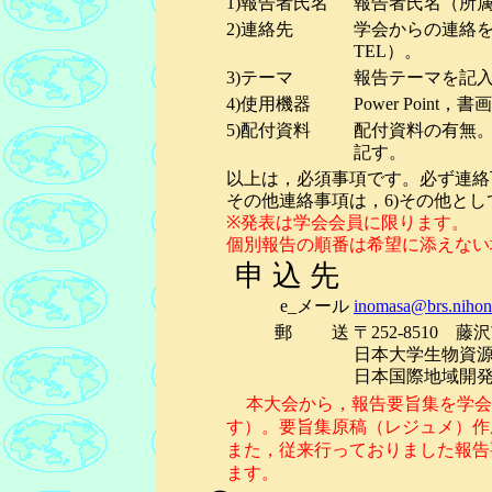
1)報告者氏名
報告者氏名（所
2)連絡先
学会からの連絡を
TEL）。
3)テーマ
報告テーマを記
4)使用機器
Power Poi
5)配付資料
配付資料の有無
記す。
以上は，必須事項です。必ず連絡
その他連絡事項は，6)その他と
※発表は学会会員に限ります。
個別報告の順番は希望に添えない
申 込 先
e_メール
inomasa@brs.nihon-
郵 送
〒252-8510 藤
日本大学生物資
日本国際地域開
本大会から，報告要旨集を学会
す）。要旨集原稿（レジュメ）作
また，従来行っておりました報告
ます。