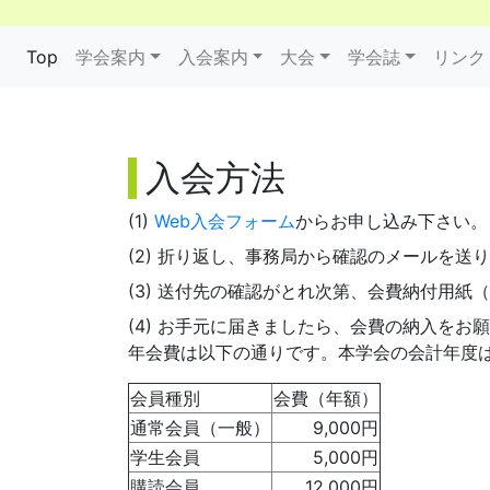
(current)
Top
学会案内
入会案内
大会
学会誌
リンク
入会方法
(1)
Web入会フォーム
からお申し込み下さい。
(2) 折り返し、事務局から確認のメールを送
(3) 送付先の確認がとれ次第、会費納付用
(4) お手元に届きましたら、会費の納入をお
年会費は以下の通りです。本学会の会計年度は
会員種別
会費（年額）
通常会員（一般）
9,000円
学生会員
5,000円
購読会員
12,000円